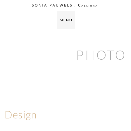
M E N U
PHOTO
Design