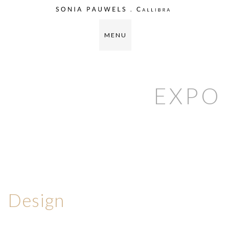
M E N U
EXPO
Design